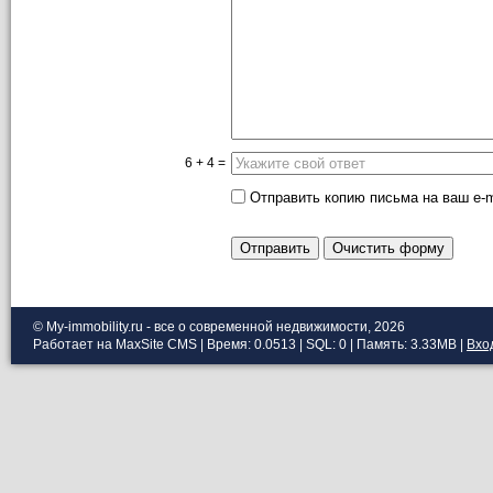
6 + 4 =
Отправить копию письма на ваш e-m
Отправить
Очистить форму
© My-immobility.ru - все о современной недвижимости, 2026
Работает на MaxSite CMS | Время: 0.0513 | SQL: 0 | Память: 3.33MB
|
Вхо